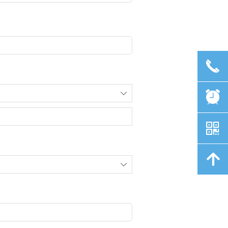
끅
뀥
ꄳ
낃
녕
ꄳ