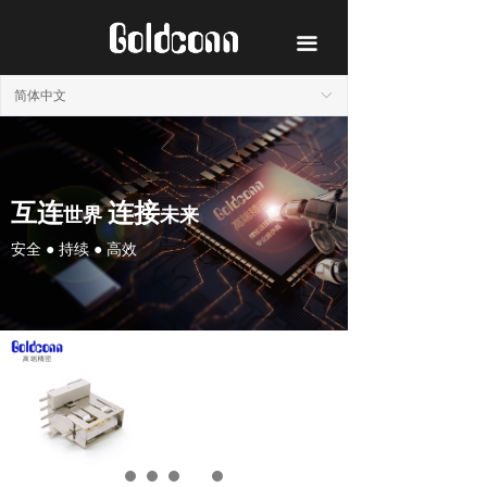
首页
끀
产品
简体中文
ꀅ
解决方案
了解高端
互连
连接
世界
未来
新闻中心
安全 ● 持续 ● 高效
联系我们