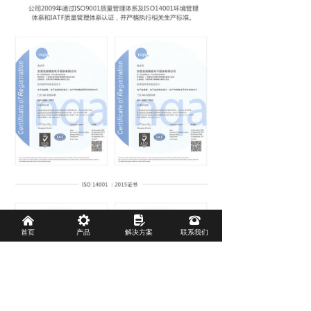
낀
끶
넖
뀰
首页
产品
解决方案
联系我们